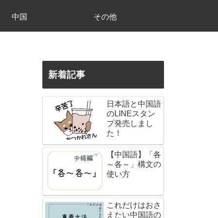
中国
その他
新着記事
日本語と中国語
のLINEスタン
プ発売しまし
た！
【中国語】「各
～各～」構文の
使い方
これだけはおさ
えたい中国語の