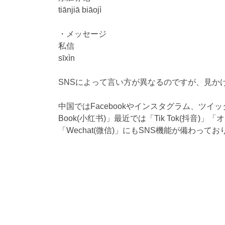
tiānjiā biāojì
・メッセージ
私信
sīxìn
SNSによって言い方が異なるのですが、見か
中国ではFacebookやインスタグラム、ツイ
Book(小红书)」最近では「Tik Tok(抖音
「Wechat(微信)」にもSNS機能が備わっ