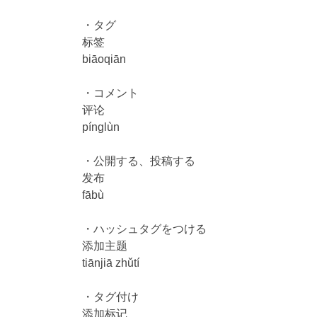
・タグ
标签
biāoqiān
・コメント
评论
pínglùn
・公開する、投稿する
发布
fābù
・ハッシュタグをつける
添加主题
tiānjiā zhǔtí
・タグ付け
添加标记