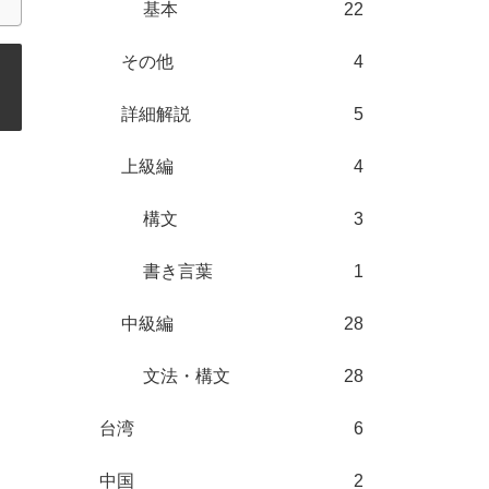
基本
22
その他
4
詳細解説
5
上級編
4
構文
3
書き言葉
1
中級編
28
文法・構文
28
台湾
6
中国
2