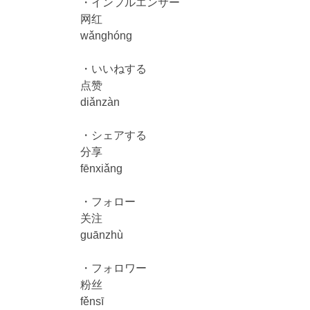
・インフルエンサー
网红
wǎnghóng
・いいねする
点赞
diǎnzàn
・シェアする
分享
fēnxiǎng
・フォロー
关注
guānzhù
・フォロワー
粉丝
fěnsī