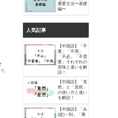
重要文法〜基礎
編〜
人気記事
【中国語】「不
要」「不用」
「不必」「不需
要」それぞれの
そ
意味と違いを解
りた
説！
【中国語】「竟
然」と「居然」
の使い方と違い
を解説！
【中国語】「从
(從)～到」「离