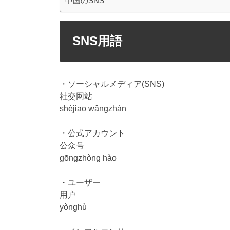
中国のSNS
SNS用語
・ソーシャルメディア(SNS)
社交网站
shèjiāo wǎngzhàn
・公式アカウント
公众号
gōngzhòng hào
・ユーザー
用户
yònghù