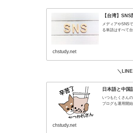
【台湾】SN
メディアやSNS
る単語はすべて台湾
chstudy.net
＼LI
日本語と中国語
いつもたくさんの
ブログも運用開始か
chstudy.net