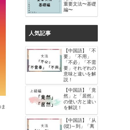
重要文法〜基礎
編〜
人気記事
【中国語】「不
要」「不用」
「不必」「不需
要」それぞれの
意味と違いを解
説！
【中国語】「竟
然」と「居然」
の使い方と違い
のま
を解説！
【中国語】「从
(從)～到」「离