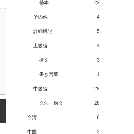
基本
22
その他
4
詳細解説
5
上級編
4
構文
3
書き言葉
1
中級編
28
文法・構文
28
台湾
6
中国
2