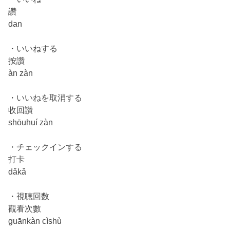
讚
dan
・いいねする
按讚
àn zàn
・いいねを取消する
收回讚
shōuhuí zàn
・チェックインする
打卡
dǎkǎ
・視聴回数
觀看次數
guānkàn cìshù