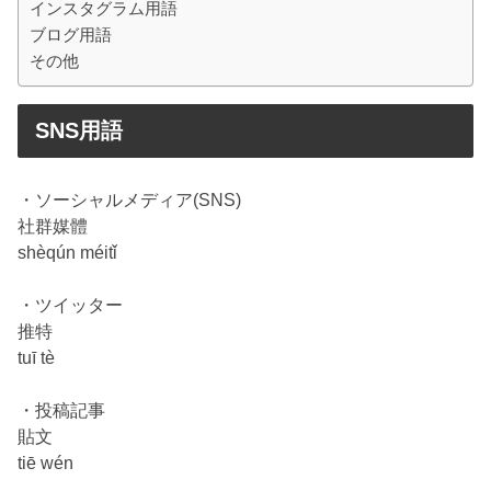
インスタグラム用語
ブログ用語
その他
SNS用語
・ソーシャルメディア(SNS)
社群媒體
shèqún méitǐ
・ツイッター
推特
tuī tè
・投稿記事
貼文
tiē wén