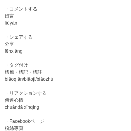
・コメントする
留言
liúyán
・シェアする
分享
fēnxiǎng
・タグ付け
標籤・標記・標註
biāoqiān/biāojì/biāozhù
・リアクションする
傳達心情
chuándá xīnqíng
・Facebookページ
粉絲專頁