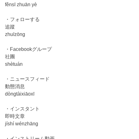
fěnsī zhuān yè
・フォローする
追蹤
zhuīzōng
・Facebookグループ
社團
shètuán
・ニュースフィード
動態消息
dòngtàixiāoxī
・インスタント
即時文章
jíshí wénzhāng
・インストリーム動画