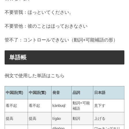
不要管我：ほっといてください。
不要管他：彼のことはほっておきなさい
管不了：コントロールできない（動詞+可能補語の形）
単語帳
例文で使用した単語はこちら
中国語(简)
中国語(繁)
発音
品詞
日本語
動詞+可能
看不起
看不起
kànbuqǐ
見下す
補語
提高
提高
tígāo
動詞
上げる
dǎgōng
ワーキングホリ