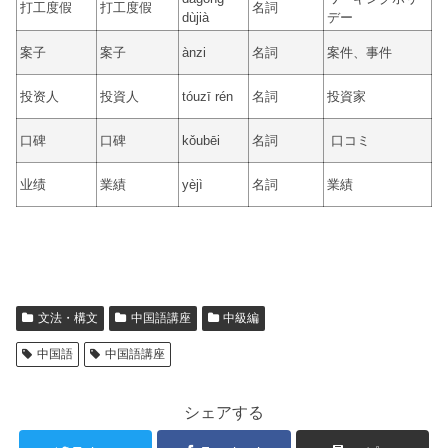
打工度假
打工度假
名詞
dùjià
デー
案子
案子
ànzi
名詞
案件、事件
投资人
投資人
tóuzī rén
名詞
投資家
口碑
口碑
kǒubēi
名詞
口コミ
业绩
業績
yèjì
名詞
業績
文法・構文
中国語講座
中級編
中国語
中国語講座
シェアする