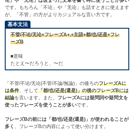
论」や「无论」は改まった文章を書く時に使うことが多い
です。もちろん「不论」や「无论」も話すときに使えます
が、「不管」の方がよりカジュアルな言い方です。
基本文法
不管/不论/无论+フレーズA+,+主語+都/也/还是+フレ
ーズB
■意味
たとえ〜だろうと、〜だ
「不管/不论/无论(不管/不論/無論)」の後ろの
フレーズAに
は条件
、そして
「都/也/还是(還是)」の後のフレーズBには
結論
を言います。また、
フレーズAには疑問詞や疑問文を
使ったフレーズを使うことが多い
です。
フレーズBの前には「都/也/还是(還是)」が使われることが
多く
、フレーズBの内容によって使い分けます。