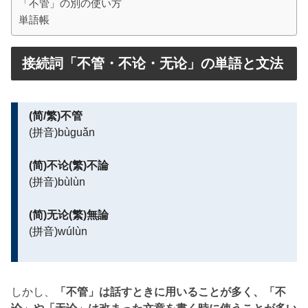
「不管」の別の使い方
単語帳
接続詞「不管・不论・无论」の単語と文法
(简/繁)不管
(拼音)bùguǎn
(简)不论(繁)不論
(拼音)bùlùn
(简)无论(繁)無論
(拼音)wúlùn
しかし、
「不管」は話すときに用いることが多く、「不