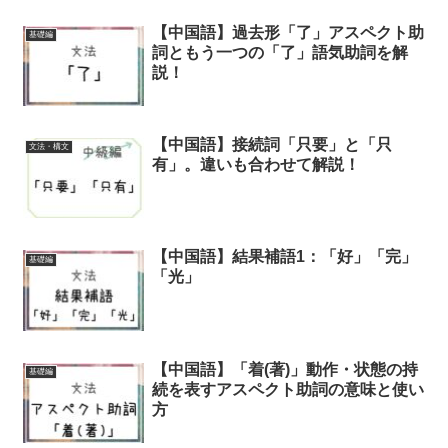
【中国語】過去形「了」アスペクト助
基礎編
詞ともう一つの「了」語気助詞を解
説！
【中国語】接続詞「只要」と「只
文法・構文
有」。違いも合わせて解説！
【中国語】結果補語1：「好」「完」
基礎編
「光」
【中国語】「着(著)」動作・状態の持
基礎編
続を表すアスペクト助詞の意味と使い
方