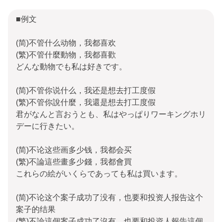
■例文
(简)不管什么动物，我都喜欢
(繁)不管什麼動物，我都喜歡
どんな動物でも私は好きです。
(简)不管你说什么，我还是想去打工度假
(繁)不管你說什麼，我還是想去打工度假
君がなんと言おうとも、私はやっぱりワーキングホリ
デーに行きたい。
(简)不论这些画多少钱，我都会买
(繁)不論這些畫多少錢，我都會買
これらの絵がいくらであっても私は買います。
(简)不论这个案子成功了没有，也要和投资人报告这个
案子的结果
(繁)不論這個案子成功了沒有，也要和投資人報告這個