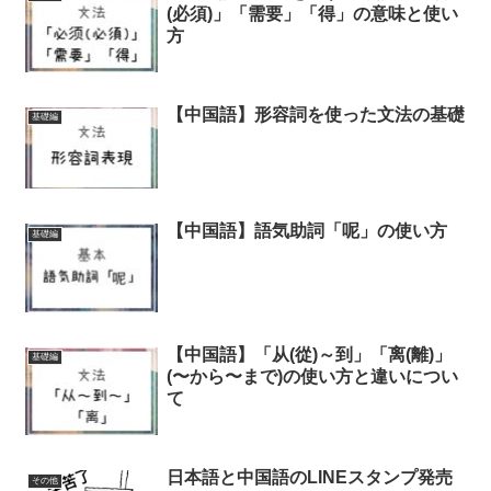
(必須)」「需要」「得」の意味と使い
方
【中国語】形容詞を使った文法の基礎
基礎編
【中国語】語気助詞「呢」の使い方
基礎編
【中国語】「从(從)～到」「离(離)」
基礎編
(〜から〜まで)の使い方と違いについ
て
日本語と中国語のLINEスタンプ発売
その他