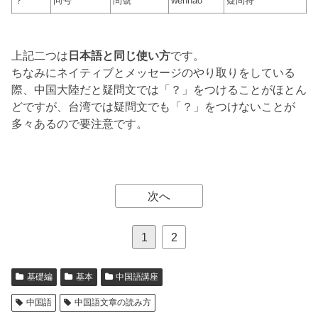
？
问号
問號
wènhào
疑問符
上記二つは
日本語と同じ使い方
です。
ちなみにネイティブとメッセージのやり取りをしている
際、中国大陸だと疑問文では「？」をつけることがほとん
どですが、台湾では疑問文でも「？」をつけないことが
多々あるので要注意です。
次へ
1
2
基礎編
基本
中国語講座
中国語
中国語文章の読み方