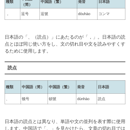
種類
中国語（繁）
発音
日本語
（简）
，
逗号
逗號
dòuhào
コンマ
日本語の「、（読点）」にあたるのが「，」。日本語の読
点とほぼ同じ使い方をし、文の切れ目や文を読みやすくす
るために使用します。
読点
種類
中国語（简）
中国語（繁）
発音
日本語
、
顿号
頓號
dùnhào
読点
日本語の読点とは異なり、単語や文の並列を表す際に使用
します。中国語で「、」を見かけたら、文章の切れ目では