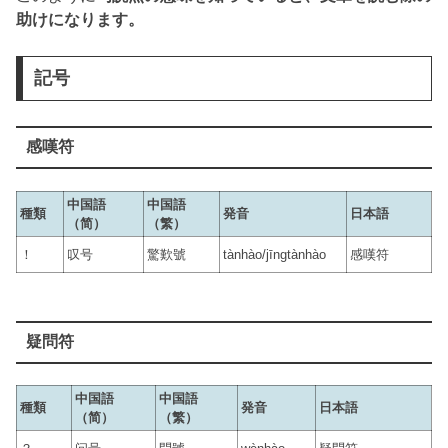
助けになります。
記号
感嘆符
中国語
中国語
種類
発音
日本語
（简）
（繁）
！
叹号
驚歎號
tànhào/jīngtànhào
感嘆符
疑問符
中国語
中国語
種類
発音
日本語
（简）
（繁）