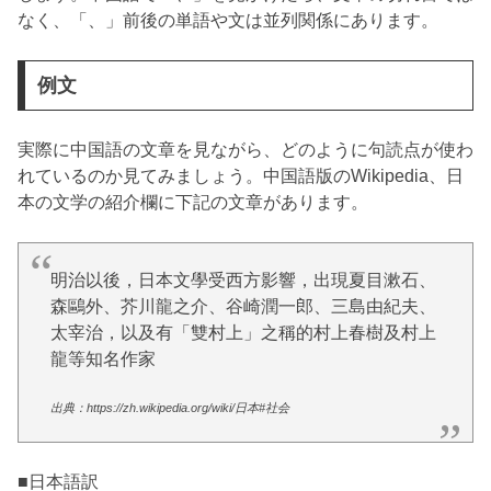
なく、「、」前後の単語や文は並列関係にあります。
例文
実際に中国語の文章を見ながら、どのように句読点が使わ
れているのか見てみましょう。中国語版のWikipedia、日
本の文学の紹介欄に下記の文章があります。
明治以後，日本文學受西方影響，出現夏目漱石、
森鷗外、芥川龍之介、谷崎潤一郎、三島由紀夫、
太宰治，以及有「雙村上」之稱的村上春樹及村上
龍等知名作家
出典：
https://zh.wikipedia.org/wiki/日本#社会
■日本語訳