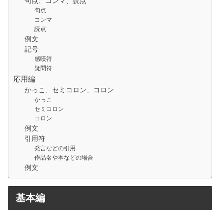
句点、コンマ、読点
句点
コンマ
読点
例文
記号
感嘆符
疑問符
応用編
かっこ、セミコロン、コロン
かっこ
セミコロン
コロン
例文
引用符
発言などの引用
作品名や本などの場合
例文
基本編