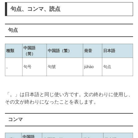
句点、コンマ、読点
句点
中国語
種類
中国語（繁）
発音
日本語
（简）
。
句号
句號
jùhào
句点
「。」は日本語と同じ使い方です。文の終わりに使用し、
その文が終わりになったことを表します。
コンマ
中国語