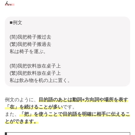
ん。
■例文
(简)我把椅子搬过去
(繁)我把椅子搬過去
私は椅子を運ぶ。
(简)我把饮料放在桌子上
(繁)我把飲料放在桌子上
私は飲み物を机の上に置く。
例文のように、
目的語のあとは動詞+方向詞や場所を表す
「在」を続けることが多い
です。
また、
「把」を使うことで目的語を明確に相手に伝えるこ
とができます。