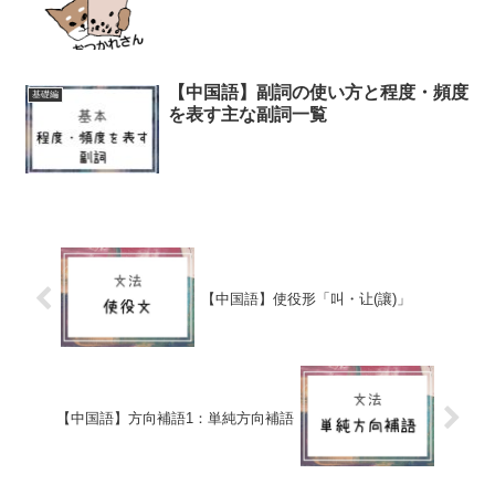
【中国語】副詞の使い方と程度・頻度
基礎編
を表す主な副詞一覧
【中国語】使役形「叫・让(讓)」
【中国語】方向補語1：単純方向補語