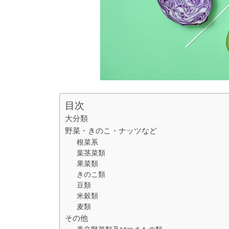
目次
大分類
野菜・きのこ・ナッツなど
根菜系
葉茎菜類
果菜類
きのこ類
豆類
米穀類
麦類
その他