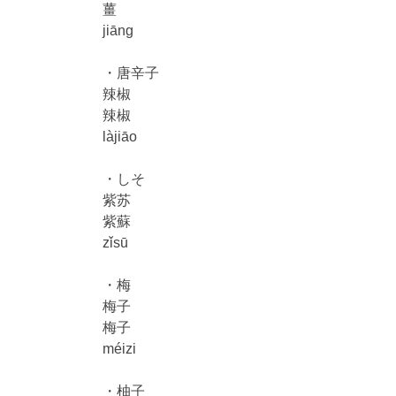
薑
jiāng
・唐辛子
辣椒
辣椒
làjiāo
・しそ
紫苏
紫蘇
zǐsū
・梅
梅子
梅子
méizi
・柚子