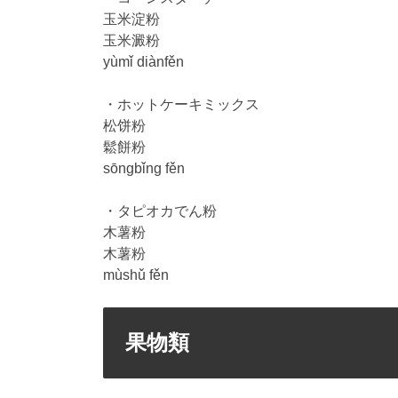
玉米淀粉
玉米澱粉
yùmǐ diànfěn
・ホットケーキミックス
松饼粉
鬆餅粉
sōngbǐng fěn
・タピオカでん粉
木薯粉
木薯粉
mùshǔ fěn
果物類