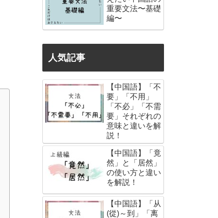
重要文法〜基礎
編〜
人気記事
【中国語】「不
要」「不用」
「不必」「不需
要」それぞれの
意味と違いを解
説！
【中国語】「竟
然」と「居然」
の使い方と違い
を解説！
【中国語】「从
(從)～到」「离