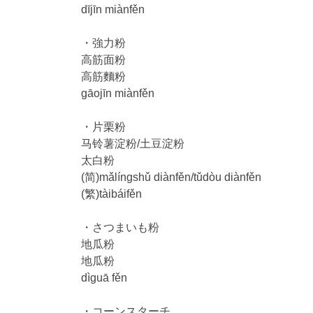
dījīn miànfěn
・強力粉
高筋面粉
高筋麵粉
gāojīn miànfěn
・片栗粉
马铃薯淀粉/土豆淀粉
太白粉
(简)mǎlíngshǔ diànfěn/tǔdòu diànfěn
(繁)tàibáifěn
・さつまいも粉
地瓜粉
地瓜粉
dìguā fěn
・コーンスターチ