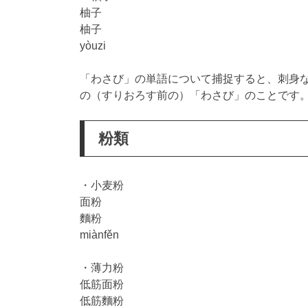
柚子
柚子
yòuzi
「わさび」の単語について捕捉すると、刺身
の（すりおろす前の）「わさび」のことです
粉類
・小麦粉
面粉
麵粉
miànfěn
・薄力粉
低筋面粉
低筋麵粉