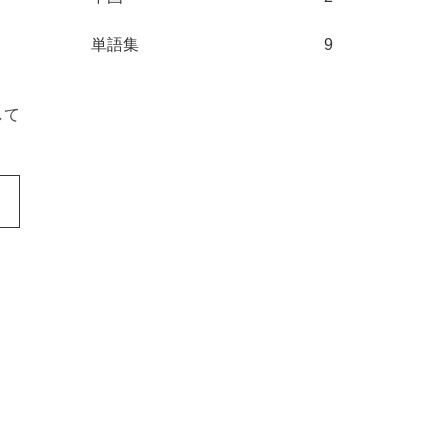
単語集
9
して