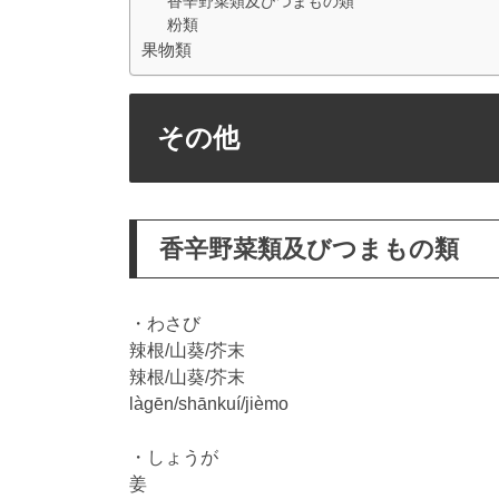
香辛野菜類及びつまもの類
粉類
果物類
その他
香辛野菜類及びつまもの類
・わさび
辣根/山葵/芥末
辣根/山葵/芥末
làgēn/shānkuí/jièmo
・しょうが
姜