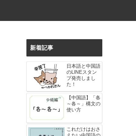
新着記事
日本語と中国語
のLINEスタン
プ発売しまし
た！
【中国語】「各
～各～」構文の
使い方
これだけはおさ
えたい中国語の