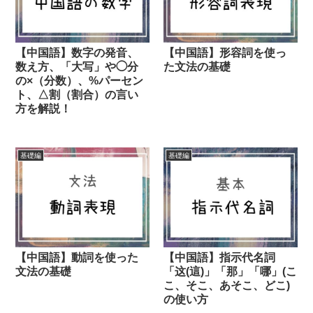
【中国語】数字の発音、
【中国語】形容詞を使っ
数え方、「大写」や◯分
た文法の基礎
の×（分数）、%パーセン
ト、△割（割合）の言い
方を解説！
基礎編
基礎編
【中国語】動詞を使った
【中国語】指示代名詞
文法の基礎
「这(這)」「那」「哪」(こ
こ、そこ、あそこ、どこ)
の使い方