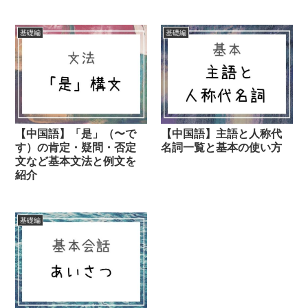
基礎編
基礎編
【中国語】「是」（〜で
【中国語】主語と人称代
す）の肯定・疑問・否定
名詞一覧と基本の使い方
文など基本文法と例文を
紹介
基礎編