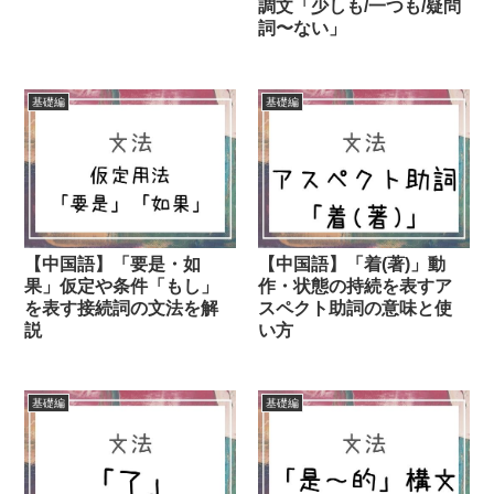
調文「少しも/一つも/疑問
詞〜ない」
基礎編
基礎編
【中国語】「要是・如
【中国語】「着(著)」動
果」仮定や条件「もし」
作・状態の持続を表すア
を表す接続詞の文法を解
スペクト助詞の意味と使
説
い方
基礎編
基礎編