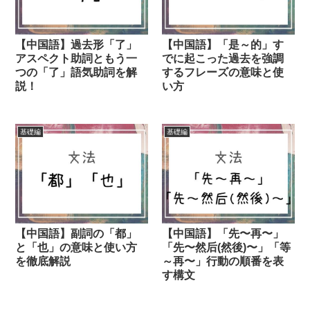
【中国語】過去形「了」
【中国語】「是～的」す
アスペクト助詞ともう一
でに起こった過去を強調
つの「了」語気助詞を解
するフレーズの意味と使
説！
い方
基礎編
基礎編
【中国語】副詞の「都」
【中国語】「先〜再〜」
と「也」の意味と使い方
「先〜然后(然後)〜」「等
を徹底解説
～再〜」行動の順番を表
す構文