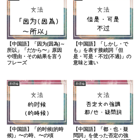
【中国語】「因为(因為)～
【中国語】「しかし・で
所以」「だから〜」原因
も」を表す接続詞「但
や理由・その結果を言う
是・可是・不过(不過)」の
フレーズ
意味と違い
基礎編
基礎編
【中国語】「的时候(的時
【中国語】「都・也・疑
候)」〜の時、〜の頃
問詞」を使った否定の強