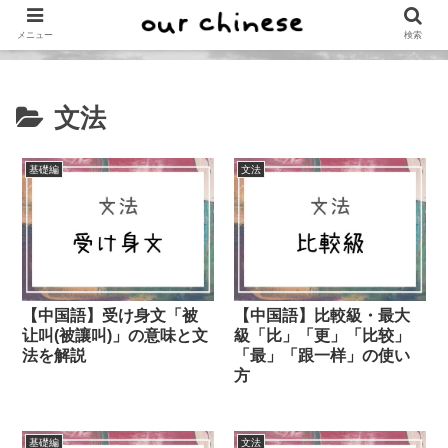
メニュー
検索
文法
基礎編
文法
【中国語】受け身文「被
【中国語】比較級・最大
让叫(被讓叫)」の意味と文
級「比」「更」「比较」
法を解説
「最」「跟一样」の使い
方
基礎編
文法