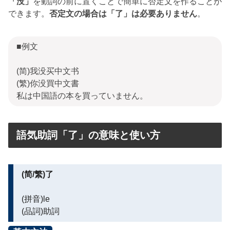
「没」
を動詞の前に置くことで簡単に否定文を作ることが
できます。
否定文の場合は「了」は必要ありません
。
■例文
(简)我没买中文书
(繁)你没買中文書
私は中国語の本を買っていません。
語気助詞「了」の意味と使い方
(简/繁)了
(拼音)le
(品詞)助詞