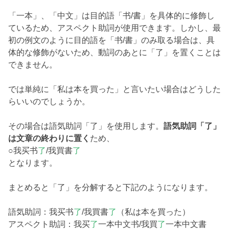
「一本」、「中文」は目的語「书/書」を具体的に修飾し
ているため、アスペクト助詞が使用できます。しかし、最
初の例文のように目的語を「书/書」のみ取る場合は、具
体的な修飾がないため、動詞のあとに「了」を置くことは
できません。
では単純に「私は本を買った」と言いたい場合はどうした
らいいのでしょうか。
その場合は語気助詞「了」を使用します。
語気助詞「了」
は文章の終わりに置く
ため、
○我买书
了
/我買書
了
となります。
まとめると「了」を分解すると下記のようになります。
語気助詞：我买书
了
/我買書
了
（私は本を買った）
アスペクト助詞：我买
了
一本中文书/我買
了
一本中文書