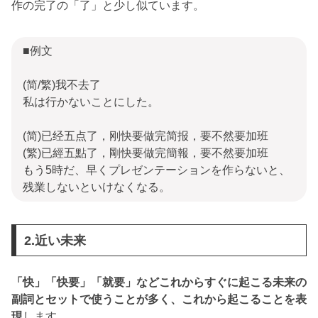
作の完了の「了」と少し似ています。
■例文
(简/繁)我不去了
私は行かないことにした。
(简)已经五点了，刚快要做完简报，要不然要加班
(繁)已經五點了，剛快要做完簡報，要不然要加班
もう5時だ、早くプレゼンテーションを作らないと、
残業しないといけなくなる。
2.近い未来
「快」「快要」「就要」などこれからすぐに起こる未来の
副詞とセットで使うことが多く、これから起こることを表
現
します。