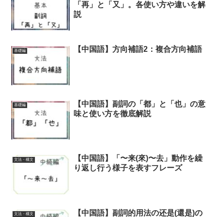
「再」と「又」。各使い方や違いを解
説
【中国語】方向補語2：複合方向補語
基礎編
【中国語】副詞の「都」と「也」の意
基礎編
味と使い方を徹底解説
【中国語】「〜来(來)〜去」動作を繰
文法・構文
り返し行う様子を表すフレーズ
【中国語】副詞的用法の还是(還是)の
文法・構文