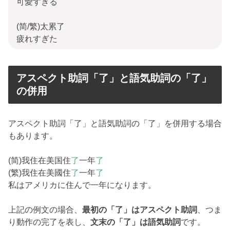
可愛すぎる
(简/繁)太累了
疲れすぎた
アスペクト助詞「了」と語気助詞の「了」
の併用
アスペクト助詞「了」と語気助詞の「了」を併用する場合
もあります。
(简)我住在美国住
了
一年
了
(繁)我住在美國住
了
一年
了
私はアメリカに住んで一年になります。
上記の例文の場合、
最初の「了」はアスペクト助詞
、つま
り動作の完了を表し、
文末の「了」は語気助詞
です。