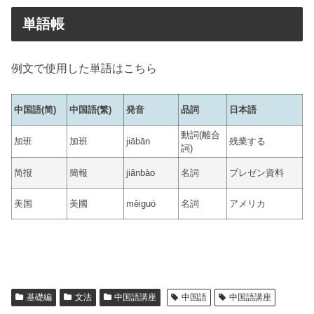
単語帳
例文で使用した単語はこちら
中国語(简)
中国語(繁)
発音
品詞
日本語
動詞(離合
加班
加班
jiābān
残業する
詞)
简报
簡報
jiǎnbào
名詞
プレゼン資料
美国
美國
měiguó
名詞
アメリカ
基礎編
文法
中国語講座
中国語
中国語講座