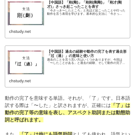
【中国語】「刚(剛)」「刚刚(剛剛)」「刚才(剛
才)」さっき起こったことを表す
「今さっき〜したところ」と先ほど起こったことや行った
動作を言う表現を学びます。基本的な文法に「今さっ...
chstudy.net
【中国語】過去の経験や動作の完了を表す過去形
「过（過）」の意味と使い方
過去のことを言う言い方はいくつかありますが、今回は
「〜したことがある」と過去の経験、そして動作の完了...
chstudy.net
動作の完了を意味する単語。それが、「了」です。日本語
訳する際は「〜した」と訳されますが、正確には
「了」は
動作の完了等の意味を表し、アスペクト助詞または動態助
詞と呼ばれます。
また、
「了」は他にも語気助詞
としても使われ、語気とい