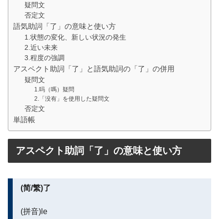
疑問文
否定文
語気助詞「了」の意味と使い方
1.状態の変化、新しい状況の発生
2.近い未来
3.程度の強調
アスペクト助詞「了」と語気助詞の「了」の併用
疑問文
1.吗（嗎）疑問
2.「没有」を使用した疑問文
否定文
単語帳
アスペクト助詞「了」の意味と使い方
(简/繁)了
(拼音)le