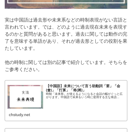
実は中国語は過去形や未来系などの時制表現がない言語と
言われています。では、どのように過去現在未来を表現す
るのかと質問があると思います。過去に関しては動作の完
了を意味する単語があり、それが過去形としての役割を果
たしています。
他の時制に関しては別の記事で紹介しています。そちらを
ご参考ください。
【中国語】未来について言う助動詞「要」「会
(會)」「打算」「将(將)」
時制「未来形」が使えるようになると会話の幅がぐっと広
がります。中国語で未来をいう時に使用する主な単語...
chstudy.net