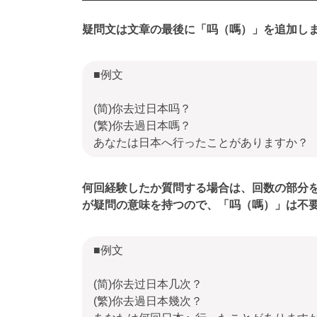
疑問文は文章の最後に「吗（嗎）」を追加し
■例文
(简)你去过日本吗？
(繁)你去過日本嗎？
あなたは日本へ行ったことがありますか？
何回経験したか質問する場合は、回数の部分
が疑問の意味を持つので、「吗（嗎）」は不
■例文
(简)你去过日本几次？
(繁)你去過日本幾次？