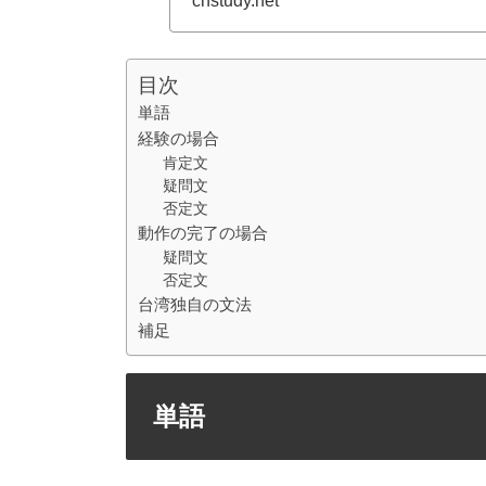
chstudy.net
目次
単語
経験の場合
肯定文
疑問文
否定文
動作の完了の場合
疑問文
否定文
台湾独自の文法
補足
単語