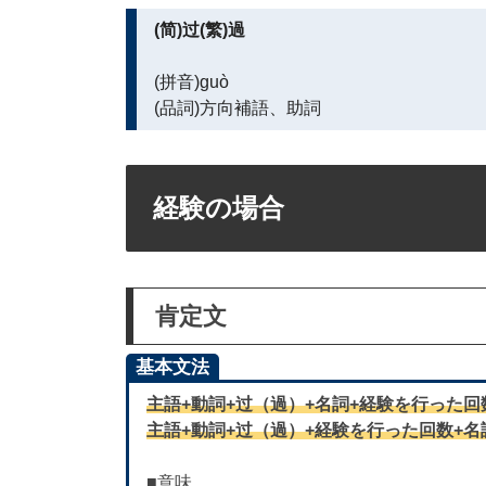
(简)过(繁)過
(拼音)guò
(品詞)方向補語、助詞
経験の場合
肯定文
基本文法
主語+動詞+过（過）+名詞+経験を行った回
主語+動詞+过（過）+経験を行った回数+名
■意味