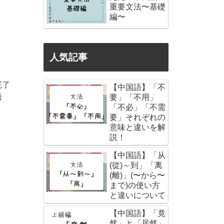
重要文法〜基礎
編〜
人気記事
完了
【中国語】「不
語
要」「不用」
「不必」「不需
要」それぞれの
意味と違いを解
説！
【中国語】「从
(從)～到」「离
(離)」(〜から〜
まで)の使い方
と違いについて
【中国語】「竟
然」と「居然」