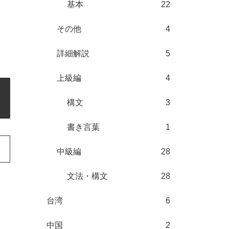
基本
22
その他
4
詳細解説
5
上級編
4
構文
3
書き言葉
1
中級編
28
文法・構文
28
台湾
6
中国
2