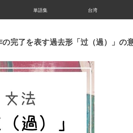
単語集
台湾
作の完了を表す過去形「过（過）」の