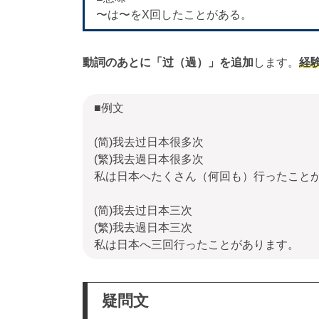
〜は〜をX回したことがある。
動詞のあとに「过（過）」を追加
します。
経
■例文
(简)我去过日本很多次
(繁)我去過日本很多次
私は日本へたくさん（何回も）行ったこと
(简)我去过日本三次
(繁)我去過日本三次
私は日本へ三回行ったことがあります。
疑問文