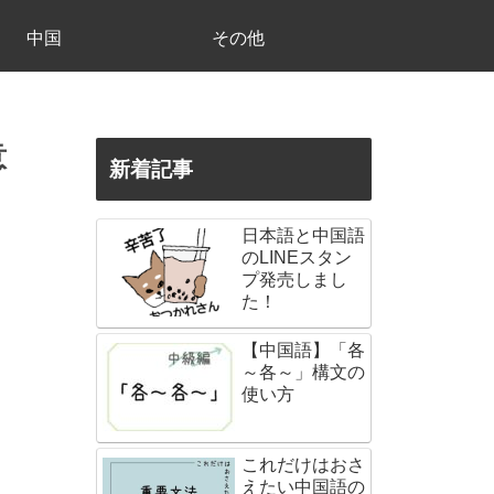
中国
その他
意
新着記事
日本語と中国語
のLINEスタン
プ発売しまし
た！
【中国語】「各
～各～」構文の
使い方
これだけはおさ
えたい中国語の