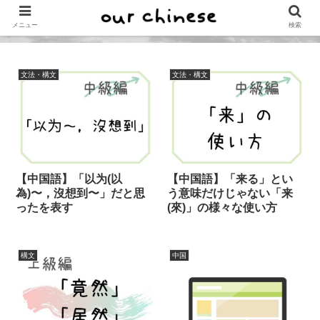
メニュー
検索
文法・構文
文法・構文
【中国語】「以为(以
【中国語】「来る」とい
為)〜，沒想到〜」だと思
う意味だけじゃない「来
ったを表す
(來)」の様々な使い方
構文
中国