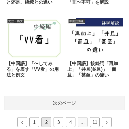
と还是、继续との違い
「非〜不可」を解説
文法・構文
中国語講座
【中国語】「〜してみ
【中国語】接続詞「再加
る」を表す「VV看」の用
上」「并且(並且)」「而
法と例文
且」「甚至」の違い
次のページ
前
次
1
2
3
4
…
11