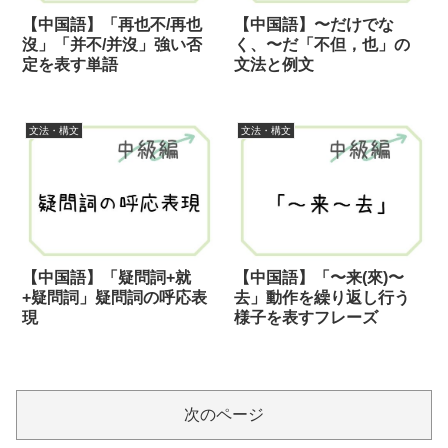
【中国語】「再也不/再也
【中国語】〜だけでな
沒」「并不/并沒」強い否
く、〜だ「不但，也」の
定を表す単語
文法と例文
文法・構文
文法・構文
【中国語】「疑問詞+就
【中国語】「〜来(來)〜
+疑問詞」疑問詞の呼応表
去」動作を繰り返し行う
現
様子を表すフレーズ
次のページ